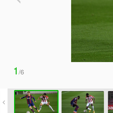
1
/
6