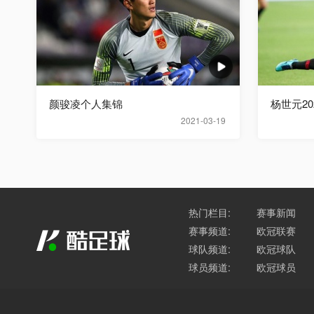
颜骏凌个人集锦
杨世元2
2021-03-19
热门栏目:
赛事新闻
赛事频道:
欧冠联赛
球队频道:
欧冠球队
球员频道:
欧冠球员