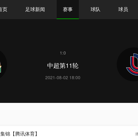
首页
足球新闻
赛事
球队
球员
1:0
中超第11轮
2021-08-02 18:00
比赛集锦【腾讯体育】