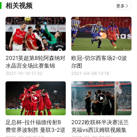
相关视频
更多
2021英超第8轮阿森纳对
欧冠-切尔西客场2-0波
水晶宫全场比赛集锦
尔图
2021-10-19 17:32
2021-04-08 13:18
足总杯-拉什福德传射B
2022欧联杯半决赛法兰
费世界波制胜 曼联3-2逆
克福vs西汉姆联视频集