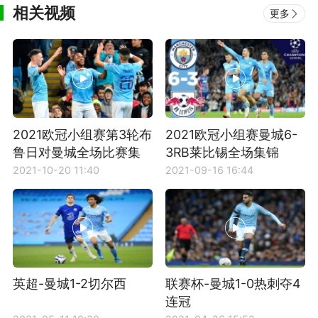
相关视频
更多
2021欧冠小组赛第3轮布
2021欧冠小组赛曼城6-
鲁日对曼城全场比赛集
3RB莱比锡全场集锦
锦
2021-10-20 11:40
2021-09-16 16:44
英超-曼城1-2切尔西
联赛杯-曼城1-0热刺夺4
连冠