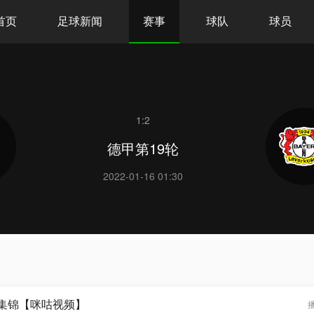
首页
足球新闻
赛事
球队
球员
1:2
德甲第19轮
2022-01-16 01:30
场集锦【咪咕视频】