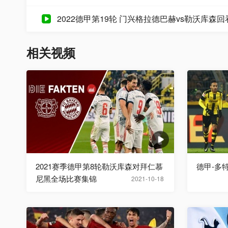
2022德甲第19轮 门兴格拉德巴赫vs勒沃库森
相关视频
2021赛季德甲第8轮勒沃库森对拜仁慕
德甲-多
尼黑全场比赛集锦
2021-10-18