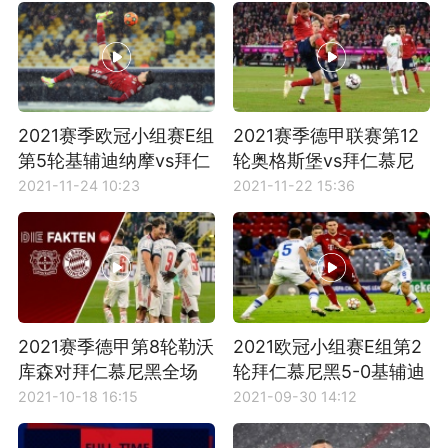
2021赛季欧冠小组赛E组
2021赛季德甲联赛第12
第5轮基辅迪纳摩vs拜仁
轮奥格斯堡vs拜仁慕尼
慕尼黑视频集锦
黑全场回放
2021-11-24 10:23
2021-11-22 15:36
2021赛季德甲第8轮勒沃
2021欧冠小组赛E组第2
库森对拜仁慕尼黑全场
轮拜仁慕尼黑5-0基辅迪
比赛集锦
纳摩全场集锦
2021-10-18 16:15
2021-09-30 14:12