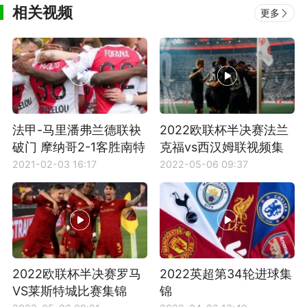
相关视频
更多
法甲-马里潘弗兰德联袂
2022欧联杯半决赛法兰
破门 摩纳哥2-1客胜南特
克福vs西汉姆联视频集
豪取5连胜
锦
2021-02-03 16:17
2022-05-06 09:37
2022欧联杯半决赛罗马
2022英超第34轮进球集
VS莱斯特城比赛集锦
锦