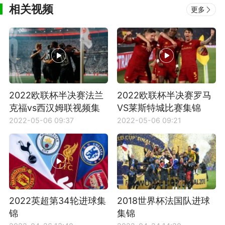
相关视频
更多
2022欧联杯半决赛法兰
2022欧联杯半决赛罗马
克福vs西汉姆联视频集
VS莱斯特城比赛集锦
锦
2022-05-06 09:37
2022-05-06 09:21
2022英超第34轮进球集
2018世界杯法国队进球
锦
集锦