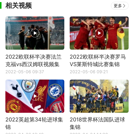
相关视频
更多
2022欧联杯半决赛法兰
2022欧联杯半决赛罗马
克福vs西汉姆联视频集
VS莱斯特城比赛集锦
锦
2022-05-06 09:37
2022-05-06 09:21
2022英超第34轮进球集
2018世界杯法国队进球
锦
集锦