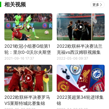
相关视频
更多
2021欧冠小组赛G组第1
2022欧联杯半决赛法兰
轮：里尔0-0沃尔夫斯堡
克福vs西汉姆联视频集
全场集锦
锦
2021-09-16 17:37
2022-05-06 09:37
2022欧联杯半决赛罗马
2022英超第34轮进球集
VS莱斯特城比赛集锦
锦