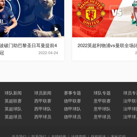
波破门助巴黎圣日耳曼提前4
2022英超利物浦vs曼联全场
冠
2022-04-24
球队新闻
球员新闻
赛事专题
球队专题
球员专
英超联赛
西甲联赛
德甲联赛
意甲联赛
法甲联
英超球队
西甲球队
德甲球队
意甲球队
法甲球
英超球员
西甲球员
德甲球员
意甲球员
法甲球
关于我们
|
联系我们
|
友情链接
|
法律声明
|
版权投诉
|
家长监控