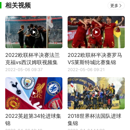
相关视频
更多
2022欧联杯半决赛法兰
2022欧联杯半决赛罗马
克福vs西汉姆联视频集
VS莱斯特城比赛集锦
锦
2022-05-06 09:37
2022-05-06 09:21
2022英超第34轮进球集
2018世界杯法国队进球
锦
集锦