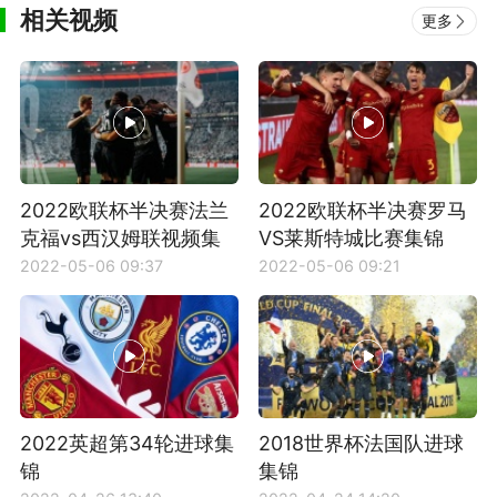
相关视频
更多
2022欧联杯半决赛法兰
2022欧联杯半决赛罗马
克福vs西汉姆联视频集
VS莱斯特城比赛集锦
锦
2022-05-06 09:37
2022-05-06 09:21
2022英超第34轮进球集
2018世界杯法国队进球
锦
集锦