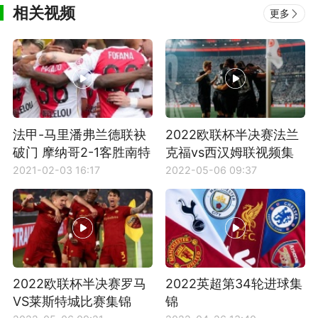
相关视频
更多
法甲-马里潘弗兰德联袂
2022欧联杯半决赛法兰
破门 摩纳哥2-1客胜南特
克福vs西汉姆联视频集
豪取5连胜
锦
2021-02-03 16:17
2022-05-06 09:37
2022欧联杯半决赛罗马
2022英超第34轮进球集
VS莱斯特城比赛集锦
锦