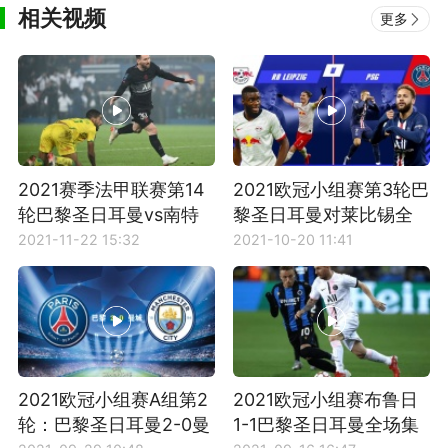
相关视频
更多
2021赛季法甲联赛第14
2021欧冠小组赛第3轮巴
轮巴黎圣日耳曼vs南特
黎圣日耳曼对莱比锡全
全场比赛集锦
场比赛集锦
2021-11-22 15:32
2021-10-20 11:41
2021欧冠小组赛A组第2
2021欧冠小组赛布鲁日
轮：巴黎圣日耳曼2-0曼
1-1巴黎圣日耳曼全场集