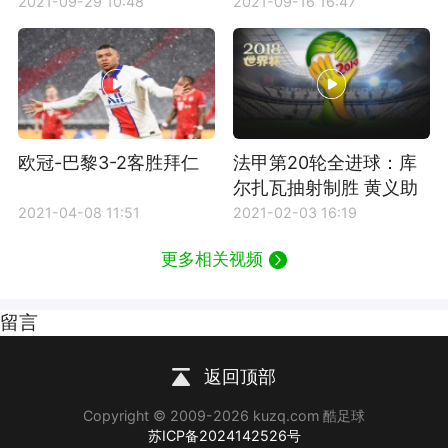
城全场集锦
锦
2021-09-29 10:48
2021-09-16 16:47
欧冠-巴黎3-2客胜拜仁
法甲第20轮全进球：库
尔扎瓦抽射制胜 黄义助
再有斩获
2021-04-08 11:51
2021-02-03 16:19
更多相关视频
留言
返回顶部
Copyright © 2009-2026 kuzq.com 酷足球
苏ICP备2024142526号