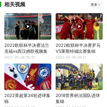
相关视频
更多
2022欧联杯半决赛法兰
2022欧联杯半决赛罗马
克福vs西汉姆联视频集
VS莱斯特城比赛集锦
锦
2022-05-06 09:37
2022-05-06 09:21
2022英超第34轮进球集
2018世界杯法国队进球
锦
集锦