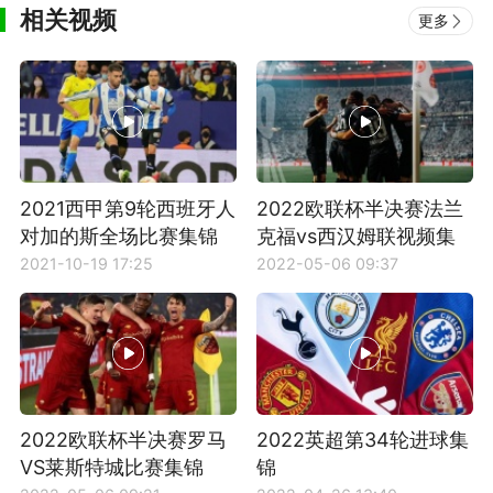
相关视频
更多
2021西甲第9轮西班牙人
2022欧联杯半决赛法兰
对加的斯全场比赛集锦
克福vs西汉姆联视频集
锦
2021-10-19 17:25
2022-05-06 09:37
2022欧联杯半决赛罗马
2022英超第34轮进球集
VS莱斯特城比赛集锦
锦