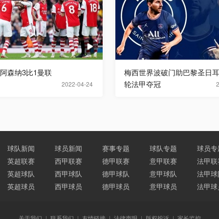
超阿森纳3比1曼联
梅西世界波破门助巴黎圣日耳
轮法甲夺冠
2022-04-24
球队新闻
球员新闻
赛事专题
球队专题
球员专
英超联赛
西甲联赛
德甲联赛
意甲联赛
法甲联
英超球队
西甲球队
德甲球队
意甲球队
法甲球
英超球员
西甲球员
德甲球员
意甲球员
法甲球
关于我们
|
联系我们
|
友情链接
|
法律声明
|
版权投诉
|
家长监控