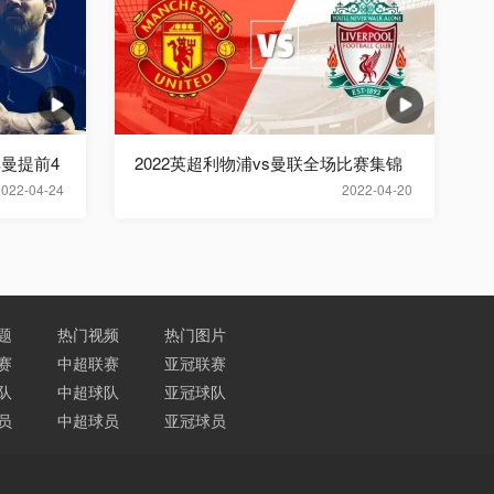
曼提前4
2022英超利物浦vs曼联全场比赛集锦
2022-04-24
2022-04-20
题
热门视频
热门图片
赛
中超联赛
亚冠联赛
队
中超球队
亚冠球队
员
中超球员
亚冠球员