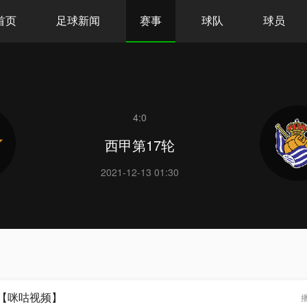
首页
足球新闻
赛事
球队
球员
4:0
西甲第17轮
2021-12-13 01:30
锦【咪咕视频】