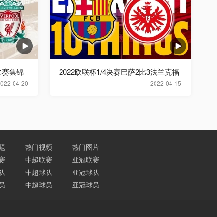
比赛集锦
2022欧联杯1/4决赛巴萨2比3法兰克福
2022-04-20
2022-04-15
题
热门视频
热门图片
赛
中超联赛
亚冠联赛
队
中超球队
亚冠球队
员
中超球员
亚冠球员