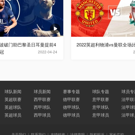
波破门助巴黎圣日耳曼提前4
2022英超利物浦vs曼联全场
冠
2022-04-24
球队新闻
球员新闻
赛事专题
球队专题
球员专
英超联赛
西甲联赛
德甲联赛
意甲联赛
法甲联
英超球队
西甲球队
德甲球队
意甲球队
法甲球
英超球员
西甲球员
德甲球员
意甲球员
法甲球
关于我们
|
联系我们
|
友情链接
|
法律声明
|
版权投诉
|
家长监控