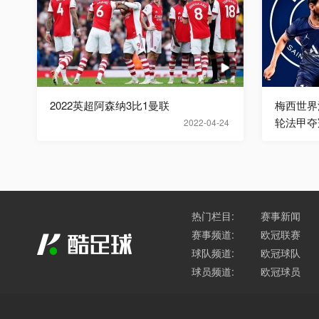
2022英超阿森纳3比1曼联
梅西世界
轮法甲夺
2022-04-24
热门栏目:
赛事新闻
赛事频道:
欧冠联赛
球队频道:
欧冠球队
球员频道:
欧冠球员