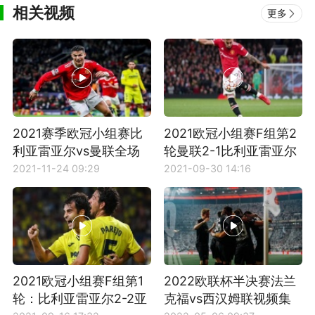
相关视频
更多
2021赛季欧冠小组赛比
2021欧冠小组赛F组第2
利亚雷亚尔vs曼联全场
轮曼联2-1比利亚雷亚尔
比赛集锦
全场集锦
2021-11-24 09:29
2021-09-30 14:16
2021欧冠小组赛F组第1
2022欧联杯半决赛法兰
轮：比利亚雷亚尔2-2亚
克福vs西汉姆联视频集