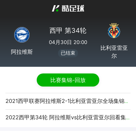
西甲 第34轮
04月30日 20:00
比利亚雷亚
阿拉维斯
已结束
尔
比赛集锦-回放
2021西甲联赛阿拉维斯2-1比利亚雷亚尔全场集锦【咪咕视频】
2022西甲第34轮 阿拉维斯vs比利亚雷亚尔回看集锦【腾讯视频】