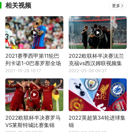
相关视频
更多
2021赛季西甲第11轮巴
2022欧联杯半决赛法兰
列卡诺1-0巴塞罗那全场
克福vs西汉姆联视频集
比赛集锦
锦
2021-10-28 10:17
2022-05-06 09:37
2022欧联杯半决赛罗马
2022英超第34轮进球集
VS莱斯特城比赛集锦
锦