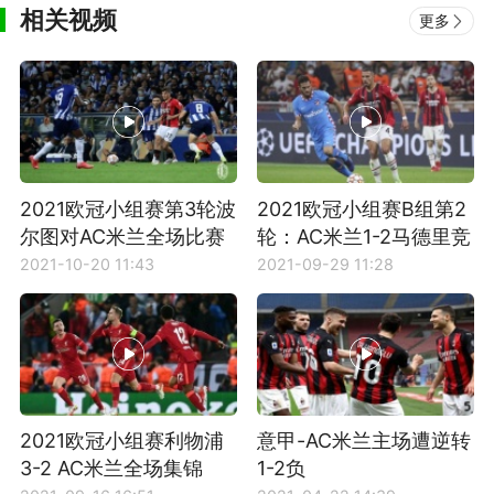
相关视频
更多
2021欧冠小组赛第3轮波
2021欧冠小组赛B组第2
尔图对AC米兰全场比赛
轮：AC米兰1-2马德里竞
集锦
技全场集锦
2021-10-20 11:43
2021-09-29 11:28
2021欧冠小组赛利物浦
意甲-AC米兰主场遭逆转
3-2 AC米兰全场集锦
1-2负