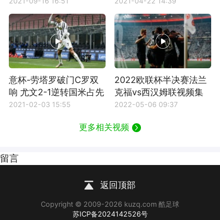
2021-09-16 16:51
2021-04-22 14:39
意杯-劳塔罗破门C罗双
2022欧联杯半决赛法兰
响 尤文2-1逆转国米占先
克福vs西汉姆联视频集
机
锦
2021-02-03 15:55
2022-05-06 09:37
更多相关视频
留言
返回顶部
Copyright © 2009-2026 kuzq.com 酷足球
苏ICP备2024142526号