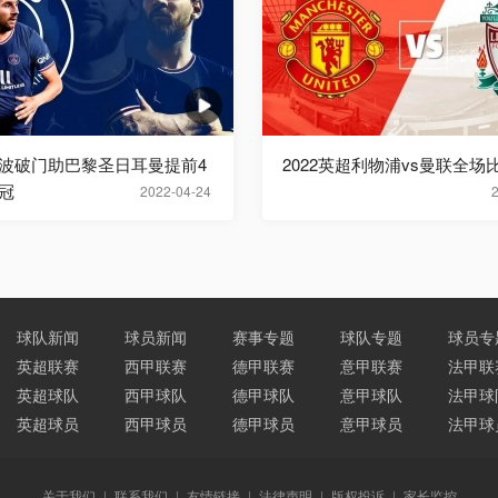
波破门助巴黎圣日耳曼提前4
2022英超利物浦vs曼联全场
冠
2022-04-24
球队新闻
球员新闻
赛事专题
球队专题
球员专
英超联赛
西甲联赛
德甲联赛
意甲联赛
法甲联
英超球队
西甲球队
德甲球队
意甲球队
法甲球
英超球员
西甲球员
德甲球员
意甲球员
法甲球
关于我们
|
联系我们
|
友情链接
|
法律声明
|
版权投诉
|
家长监控