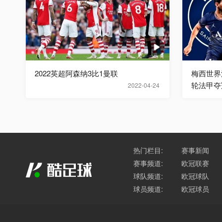
2022英超阿森纳3比1曼联
梅西世界
轮法甲夺
2022-04-24
热门栏目:
赛事新闻
赛事频道:
欧冠联赛
球队频道:
欧冠球队
球员频道:
欧冠球员