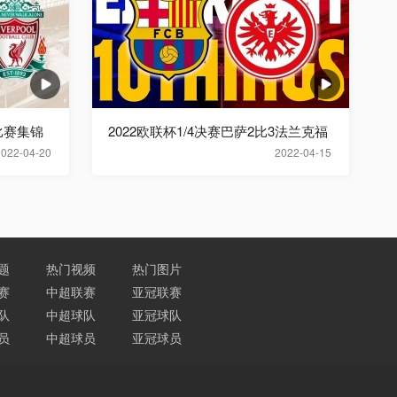
比赛集锦
2022欧联杯1/4决赛巴萨2比3法兰克福
2022-04-20
2022-04-15
题
热门视频
热门图片
赛
中超联赛
亚冠联赛
队
中超球队
亚冠球队
员
中超球员
亚冠球员