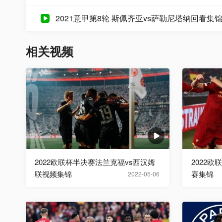
2021意甲第8轮 斯佩齐亚vs萨勒尼塔纳回看集
相关视频
2022欧联杯半决赛法兰克福vs西汉姆
2022
联视频集锦
赛集锦
2022-05-06