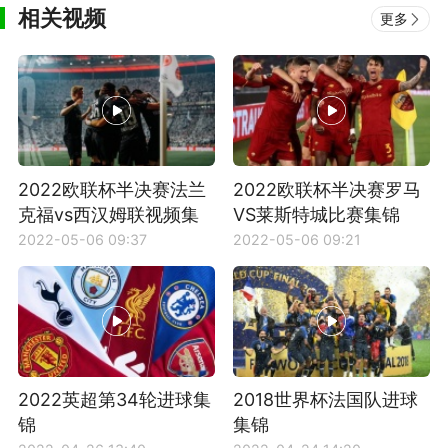
相关视频
更多
2022欧联杯半决赛法兰
2022欧联杯半决赛罗马
克福vs西汉姆联视频集
VS莱斯特城比赛集锦
锦
2022-05-06 09:37
2022-05-06 09:21
2022英超第34轮进球集
2018世界杯法国队进球
锦
集锦