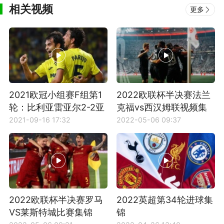
相关视频
更多
2021欧冠小组赛F组第1
2022欧联杯半决赛法兰
轮：比利亚雷亚尔2-2亚
克福vs西汉姆联视频集
特兰大全场集锦
锦
2021-09-16 17:32
2022-05-06 09:37
2022欧联杯半决赛罗马
2022英超第34轮进球集
VS莱斯特城比赛集锦
锦