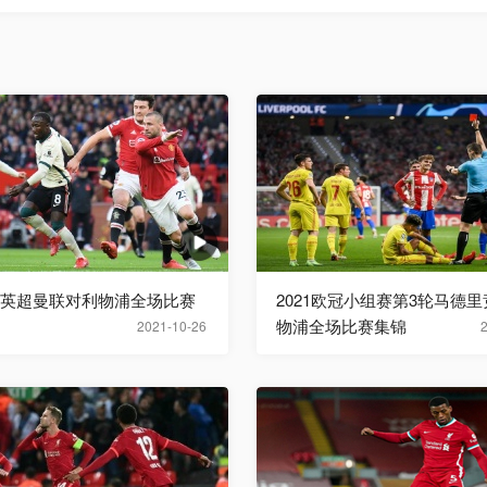
赛季英超曼联对利物浦全场比赛
2021欧冠小组赛第3轮马德
物浦全场比赛集锦
2021-10-26