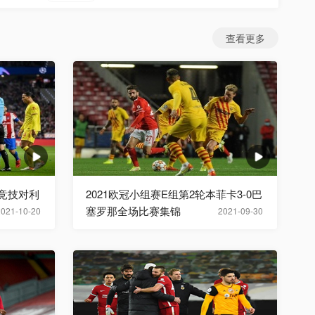
查看更多
里竞技对利
2021欧冠小组赛E组第2轮本菲卡3-0巴
塞罗那全场比赛集锦
2021-10-20
2021-09-30