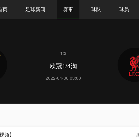
首页
足球新闻
赛事
球队
球员
1:3
欧冠1/4淘
2022-04-06 03:00
讯视频】