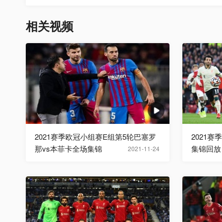
相关视频
2021赛季欧冠小组赛E组第5轮巴塞罗
2021
那vs本菲卡全场集锦
集锦回放
2021-11-24