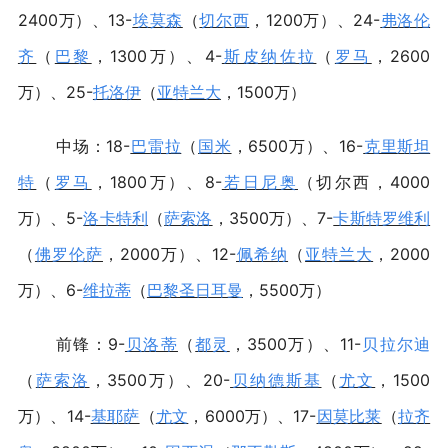
2400万）、13-
埃莫森
（
切尔西
，1200万）、24-
弗洛伦
齐
（
巴黎
，1300万）、4-
斯皮纳佐拉
（
罗马
，2600
万）、25-
托洛伊
（
亚特兰大
，1500万）
中场：18-
巴雷拉
（
国米
，6500万）、16-
克里斯坦
特
（
罗马
，1800万）、8-
若日尼奥
（切尔西，4000
万）、5-
洛卡特利
（
萨索洛
，3500万）、7-
卡斯特罗维利
（
佛罗伦萨
，2000万）、12-
佩希纳
（
亚特兰大
，2000
万）、6-
维拉蒂
（
巴黎圣日耳曼
，5500万）
前锋：9-
贝洛蒂
（
都灵
，3500万）、11-
贝拉尔迪
（
萨索洛
，3500万）、20-
贝纳德斯基
（
尤文
，1500
万）、14-
基耶萨
（
尤文
，6000万）、17-
因莫比莱
（
拉齐