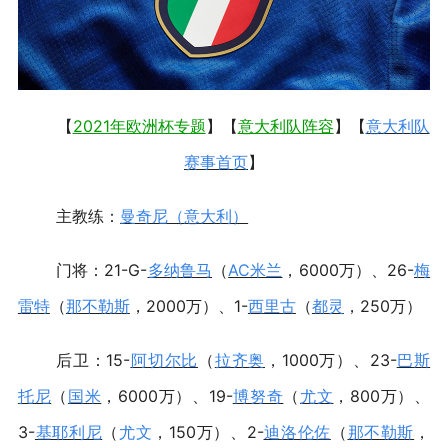
【
2021年欧洲杯专题
】【
意大利队阵容
】【
意大利队
赛事首页
】
主教练：
曼奇尼（意大利）
门将：
21-G-
多纳鲁马
（
AC米兰
，6000万）
、26-
梅
雷特
（
那不勒斯
，2000万）、1-
西里古
（
都灵
，250万）
后卫：15-
阿切尔比
（
拉齐奥
，1000万）、23-
巴斯
托尼
（
国米
，6000万）、19-
博努奇
（
尤文
，800万）、
3-
基耶利尼
（
尤文
，150万）、2-
迪洛伦佐
（
那不勒斯
，