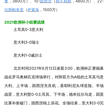
奥
，3800万）、10-
因西涅
（
那不勒斯
，4800万）、22-
拉斯帕多里
（
萨索洛
，1500万）
2021欧洲杯小组赛战绩
土耳其0-3意大利
意大利3-0瑞士
意大利1-0威尔士
北京时间2021年6月12日凌晨3:00，欧洲杯正赛揭幕
战在罗马奥林匹克球场举行，对阵双方为A组的土耳其与意
大利。上半场，因西涅失良机，基耶利尼头球造险。半场
战罢，意大利暂0-0土耳其。下半场，德米拉尔乌龙，因莫
比莱补射破门，因西涅锦上添花。全场结束，意大利3-0完