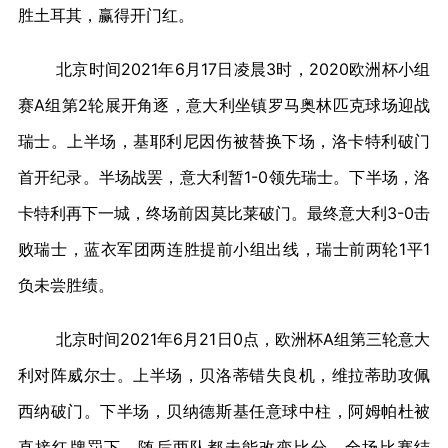
胜土耳其，赢得开门红。
北京时间2021年6月17日凌晨3时，2020欧洲杯小组
赛A组第2轮展开角逐，意大利坐镇罗马奥林匹克球场迎战
瑞士。上半场，基耶利尼因伤被替换下场，洛卡特利破门
首开纪录。半场战罢，意大利暂1-0领先瑞士。下半场，洛
卡特利再下一城，终场前因莫比莱破门。最终意大利3-0击
败瑞士，蓝衣军团两连胜提前小组出线，瑞士前两轮1平1
负未尝胜绩。
北京时间2021年6月21日0点，欧洲杯A组第三轮意大
利对阵威尔士。上半场，贝洛蒂错失良机，维拉蒂助攻佩
西纳破门。下半场，贝纳德斯基任意球中柱，阿姆帕杜被
直接红牌罚下，随后两队都未能改变比分，全场比赛结