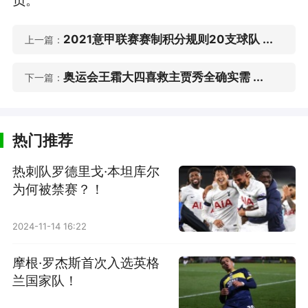
2021意甲联赛赛制积分规则20支球队 ...
上一篇：
奥运会王霜大四喜救主贾秀全确实需 ...
下一篇：
热门推荐
热刺队罗德里戈·本坦库尔
为何被禁赛？！
2024-11-14 16:22
摩根·罗杰斯首次入选英格
兰国家队！