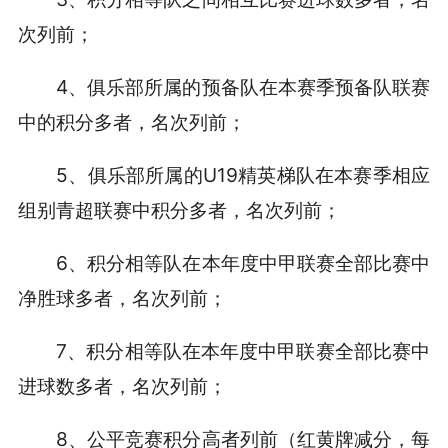
次列前；
4、俱乐部所属的预备队在本赛季预备队联赛
中的积分多者，名次列前；
5、俱乐部所属的U19精英梯队在本赛季相应
组别青超联赛中积分多者，名次列前；
6、积分相等队在本年度中甲联赛全部比赛中
净胜球多者，名次列前；
7、积分相等队在本年度中甲联赛全部比赛中
进球数多者，名次列前；
8、公平竞赛积分高者列前（红黄牌减分，每