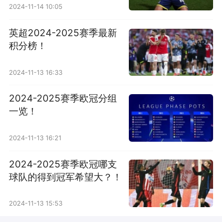
2024-11-14 10:05
英超2024-2025赛季最新
积分榜！
2024-11-13 16:33
2024-2025赛季欧冠分组
一览！
2024-11-13 16:21
2024-2025赛季欧冠哪支
球队的得到冠军希望大？！
2024-11-13 15:53