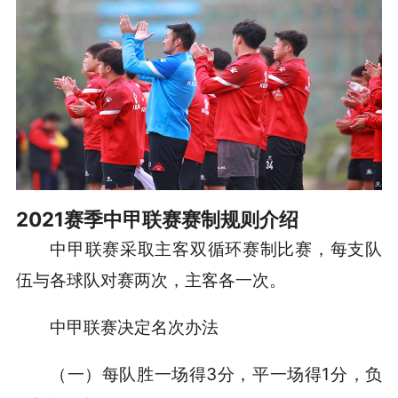
2021赛季中甲联赛赛制规则介绍
中甲联赛采取主客双循环赛制比赛，每支队
伍与各球队对赛两次，主客各一次。
中甲联赛决定名次办法
（一）每队胜一场得3分，平一场得1分，负