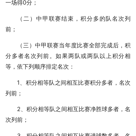
一场得0分；
（二）中甲联赛结束，积分多的队名次列
前；
（三）中甲联赛当年度比赛全部完成后，积
分多者名次列前。如果两队或两队以上积分相
等，依下列顺序排定名次：
1、积分相等队之间相互比赛积分多者，名次
列前；
2、积分相等队之间相互比赛净胜球多者，名
次列前；
3、积分相等队之间相互比赛进球数多者，名