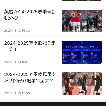
英超2024-2025赛季最新
积分榜！
2024-11-13 16:33
2024-2025赛季欧冠分组
一览！
2024-11-13 16:21
2024-2025赛季欧冠哪支
球队的得到冠军希望大？！
2024-11-13 15:53