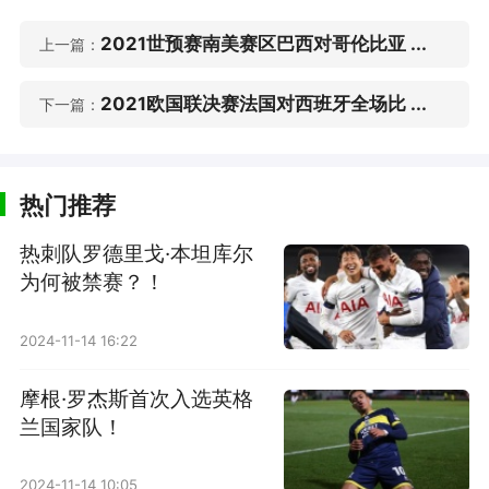
2021世预赛南美赛区巴西对哥伦比亚 ...
上一篇：
2021欧国联决赛法国对西班牙全场比 ...
下一篇：
热门推荐
热刺队罗德里戈·本坦库尔
为何被禁赛？！
2024-11-14 16:22
摩根·罗杰斯首次入选英格
兰国家队！
2024-11-14 10:05