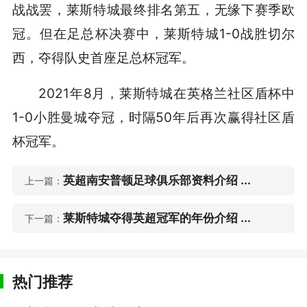
战战罢，莱斯特城最终排名第五，无缘下赛季欧
冠。但在足总杯决赛中，莱斯特城1-0战胜切尔
西，夺得队史首座足总杯冠军。
2021年8月，莱斯特城在英格兰社区盾杯中
1-0小胜曼城夺冠，时隔50年后再次赢得社区盾
杯冠军。
英超南安普顿足球俱乐部资料介绍 ...
上一篇：
莱斯特城夺得英超冠军的年份介绍 ...
下一篇：
热门推荐