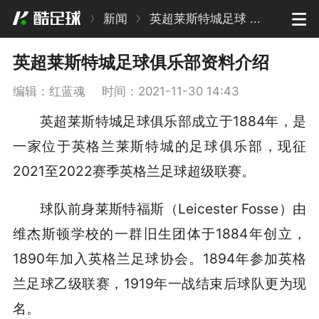
新闻
英超莱斯特城足球 ...
英超莱斯特城足球俱乐部资料介绍
编辑：红蓝魂
时间：2021-11-30 14:43
英超莱斯特城足球俱乐部成立于1884年，是
一家位于英格兰莱斯特城的足球俱乐部，现征
2021至2022赛季英格兰足球超级联赛。
球队前身莱斯特福斯（Leicester Fosse）由
维杰斯顿学校的一群旧生团体于1884年创立，
1890年加入英格兰足球协会。1894年参加英格
兰足球乙级联赛，1919年一战结束后球队更为现
名。