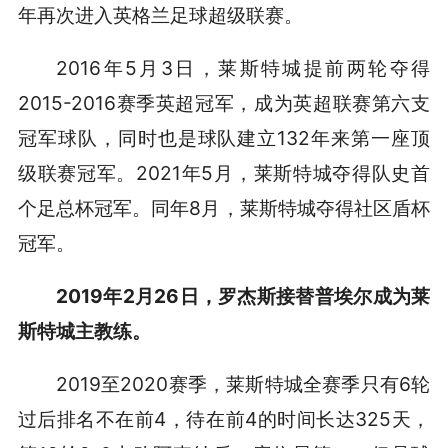
年再次进入英格兰足球超级联赛。
2016年5月3日，莱斯特城提前两轮夺得
2015-2016赛季英超冠军，成为英超联赛第六支
冠军球队，同时也是球队建立132年来第一座顶
级联赛冠军。2021年5月，莱斯特城夺得队史首
个足总杯冠军。同年8月，莱斯特城夺得社区盾杯
冠军。
2019年2月26日，罗杰斯接替普埃尔成为莱
斯特城主教练
。
2019至2020赛季，莱斯特城全赛季只有6轮
过后排名不在前4，待在前4的时间长达325天，