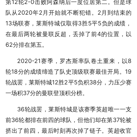
第12轮2-0击败阿森纳后一度位居第二。但是球
队从2020年2月开始就不断犯错。2月到结束的
13场联赛，莱斯特城仅取得3胜5平5负的成绩，
在最后两轮被曼联反超，丢掉了前4的位置，以
62分排在第五。
2020-21赛季，罗杰斯率队卷土重来，以8
轮18分的成绩缔造了队史顶级联赛最佳开局。19
轮战罢，莱斯特城12胜2平5负积38分，力压少赛
一场积37分的曼联登顶积分榜。
36轮战罢，莱斯特城是该赛季英超唯一一支
前36轮都排在前四的球队，但他们却在第37轮被
挤出了前四，最后时刻再次掉了链子。英超收官