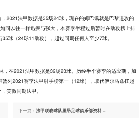
迪，2021法甲数据是35场24球，现在的姆巴佩就是巴黎进攻的
号如同以往一样迅疾与强大，本赛季半程过后暂时在助攻榜上排
5球（24球11助攻），超过同期任何人至少7球。
克林，在2021法甲数据是39场23球。历经半个赛季的适应期，加
暂列2021赛季法甲射手榜第一（12球），取代伊尔马兹扛起
个，笑傲同期法甲。
下一篇：
法甲联赛球队里昂足球俱乐部资料 ...