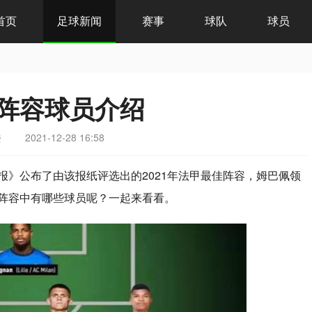
首页
足球新闻
赛事
球队
球员
佳阵容球员介绍
楼
2021-12-28 16:58
报》公布了由该报纸评选出的2021年法甲最佳阵容，姆巴佩领
佳阵容中有哪些球员呢？一起来看看。