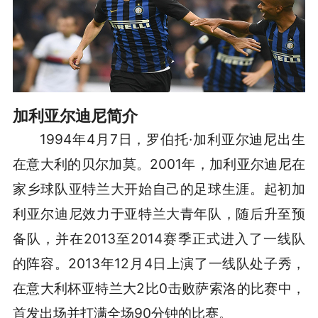
加利亚尔迪尼简介
1994年4月7日，罗伯托·加利亚尔迪尼出生
在意大利的贝尔加莫。2001年，加利亚尔迪尼在
家乡球队亚特兰大开始自己的足球生涯。起初加
利亚尔迪尼效力于亚特兰大青年队，随后升至预
备队，并在2013至2014赛季正式进入了一线队
的阵容。2013年12月4日上演了一线队处子秀，
在意大利杯亚特兰大2比0击败萨索洛的比赛中，
首发出场并打满全场90分钟的比赛。