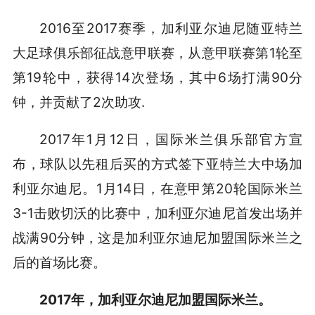
2016至2017赛季，加利亚尔迪尼随亚特兰
大足球俱乐部征战意甲联赛，从意甲联赛第1轮至
第19轮中，获得14次登场，其中6场打满90分
钟，并贡献了2次助攻.
2017年1月12日，国际米兰俱乐部官方宣
布，球队以先租后买的方式签下亚特兰大中场加
利亚尔迪尼。1月14日，在意甲第20轮国际米兰
3-1击败切沃的比赛中，加利亚尔迪尼首发出场并
战满90分钟，这是加利亚尔迪尼加盟国际米兰之
后的首场比赛。
2017年，
加利亚尔迪尼加盟国际米兰。