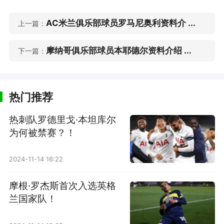
AC米兰俱乐部球员罗马尼奥利资料介 ...
上一篇：
摩纳哥俱乐部球员本耶德尔资料介绍 ...
下一篇：
热门推荐
热刺队罗德里戈·本坦库尔
为何被禁赛？！
2024-11-14 16:22
摩根·罗杰斯首次入选英格
兰国家队！