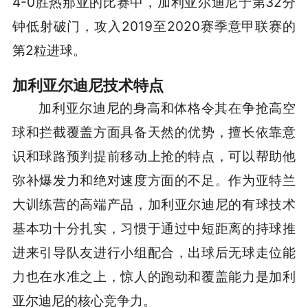
4-0胜热那亚的比赛中，加利亚尔迪尼于第32分
钟低射破门，攻入2019至2020赛季意甲联赛的
第2粒进球。
加利亚尔迪尼技术特点
加利亚尔迪尼的身高和体格令其在争抢高空
球和拦截覆盖方面具备天然的优势，擅长依靠意
识和球路预判提前移动上抢的特点，可以帮助他
弥补爆发力和绝对速度方面的不足。作为亚特兰
大训练营的高端产品，加利亚尔迪尼的有球技术
基本功十分扎实，习惯于通过中短距离的持球推
进来引导队友进行小组配合，出球后无球走位能
力也在水准之上，惊人的跑动和覆盖能力是加利
亚尔迪尼的核心竞争力。