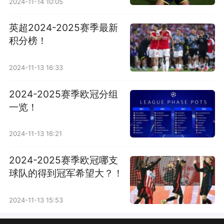
2024-11-14 10:05
英超2024-2025赛季最新
积分榜！
2024-11-13 16:33
2024-2025赛季欧冠分组
一览！
2024-11-13 16:21
2024-2025赛季欧冠哪支
球队的得到冠军希望大？！
2024-11-13 15:53