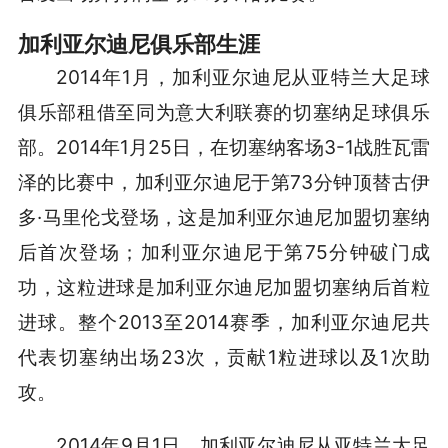
加利亚尔迪尼俱乐部生涯
2014年1月，加利亚尔迪尼从亚特兰大足球
俱乐部租借至同为意大利联赛的切塞纳足球俱乐
部。2014年1月25日，在切塞纳客场3-1战胜瓦雷
泽的比赛中，加利亚尔迪尼于第73分钟顶替古伊
多·马里伦戈登场，这是加利亚尔迪尼加盟切塞纳
后首次登场；加利亚尔迪尼于第75分钟破门成
功，这粒进球是加利亚尔迪尼加盟切塞纳后首粒
进球。整个2013至2014赛季，加利亚尔迪尼共
代表切塞纳出场23次，贡献1粒进球以及1次助
攻。
2014年9月1日，加利亚尔迪尼从亚特兰大足