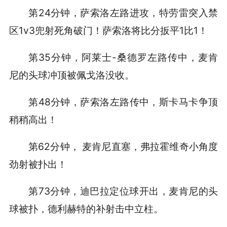
第24分钟，萨索洛左路进攻，特劳雷突入禁
区1v3兜射死角破门！萨索洛将比分扳平1比1！
第35分钟，阿莱士-桑德罗左路传中，麦肯
尼的头球冲顶被佩戈洛没收。
第48分钟，萨索洛左路传中，斯卡马卡争顶
稍稍高出！
第62分钟， 麦肯尼直塞，弗拉霍维奇小角度
劲射被扑出！
第73分钟，迪巴拉定位球开出，麦肯尼的头
球被扑，德利赫特的补射击中立柱。