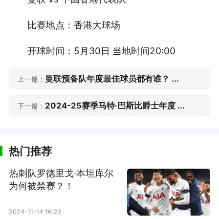
比赛地点：香港大球场
开球时间：5月30日 当地时间20:00
曼联预备队年度最佳球员都有谁？ ...
上一篇：
2024-25赛季马特·巴斯比爵士年度 ...
下一篇：
热门推荐
热刺队罗德里戈·本坦库尔
为何被禁赛？！
2024-11-14 16:22