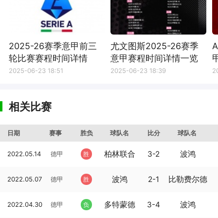
2025-26赛季意甲前三
尤文图斯2025-26赛季
轮比赛赛程时间详情
意甲赛程时间详情一览
2025-06-23 18:51
2025-06-23 18:39
2
相关比赛
日期
赛事
胜负
球队名
比分
球队名
柏林联合
3-2
波鸿
2022.05.14
德甲
胜
波鸿
2-1
比勒费尔德
2022.05.07
德甲
胜
多特蒙德
3-4
波鸿
2022.04.30
德甲
负