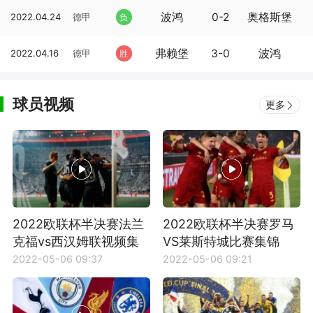
波鸿
0-2
奥格斯堡
2022.04.24
德甲
负
弗赖堡
3-0
波鸿
2022.04.16
德甲
胜
球员视频
更多
2022欧联杯半决赛法兰
2022欧联杯半决赛罗马
克福vs西汉姆联视频集
VS莱斯特城比赛集锦
锦
2022-05-06 09:37
2022-05-06 09:21