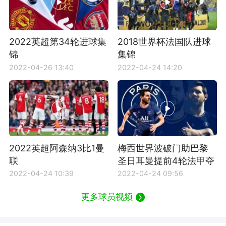
2022英超第34轮进球集
2018世界杯法国队进球
锦
集锦
2022-04-26 13:40
2022-04-24 14:20
2022英超阿森纳3比1曼
梅西世界波破门助巴黎
联
圣日耳曼提前4轮法甲夺
冠
2022-04-24 10:39
2022-04-24 09:56
更多球员视频