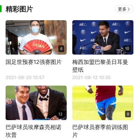
精彩图片
更多
6
10
国足世预赛12强赛图片
梅西加盟巴黎圣日耳曼
壁纸
2021-08-20 15:57
2021-08-12 10:35
12
8
巴萨球员埃摩森亮相诺
巴萨球员赛季前训练图
坎普
片