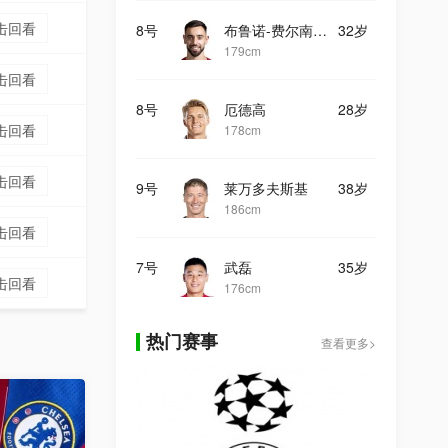
击回看
8号
布鲁诺-费尔南德斯
32岁
179cm
击回看
8号
厄德高
28岁
击回看
178cm
击回看
9号
莱万多夫斯基
38岁
186cm
击回看
7号
武磊
35岁
击回看
176cm
热门赛事
查看更多>