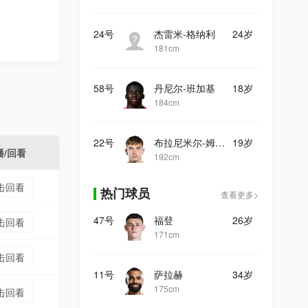
24号
杰雷米-格纳利
24岁
181cm
58号
丹尼尔-班加基
18岁
184cm
22号
布拉尼米尔-姆拉契奇
19岁
播/回看
192cm
击回看
热门球员
查看更多>
47号
福登
26岁
击回看
171cm
击回看
11号
萨拉赫
34岁
175cm
击回看