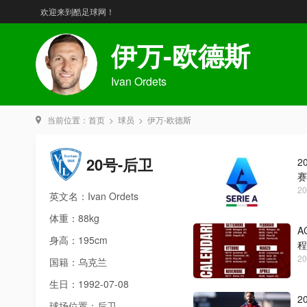
欢迎来到酷足球网！
伊万-欧德斯
Ivan Ordets
当前位置：
首页
>
球员
>
伊万-欧德斯
20号-后卫
2
赛
20
英文名：Ivan Ordets
体重：88kg
A
身高：195cm
程
20
国籍：乌克兰
生日：1992-07-08
2
球场位置：后卫