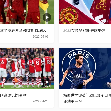
欧联杯半决赛罗马VS莱斯特城比
2022英超第34轮进球集锦
2022-05-06
超阿森纳3比1曼联
梅西世界波破门助巴黎圣日耳
轮法甲夺冠
2022-04-24