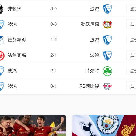
弗赖堡
3-0
波鸿
点
波鸿
0-0
勒沃库森
点
霍芬海姆
1-2
波鸿
点
法兰克福
2-1
波鸿
点
波鸿
2-1
菲尔特
点
波鸿
0-1
RB莱比锡
点