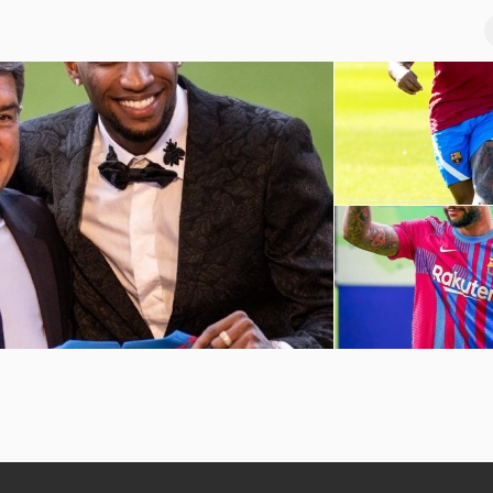
巴萨球员赛季前训练
坎普
孟菲斯-德佩诺坎普球