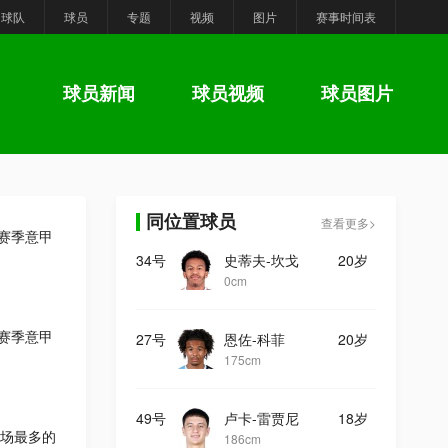
球队
球员
专题
视频
图片
赛事时间表
球员新闻
球员视频
球员图片
同位置球员
查看更多>
6赛季意甲
34号
史蒂夫-坎戈
20岁
0cm
6赛季意甲
27号
恩佐-科菲
20岁
175cm
49号
卢卡-雷贾尼
18岁
场最多的
186cm