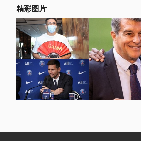
精彩图片
国足世预赛12强赛图片
梅西加盟巴黎圣日耳曼壁纸
巴萨球员埃摩森亮相诺