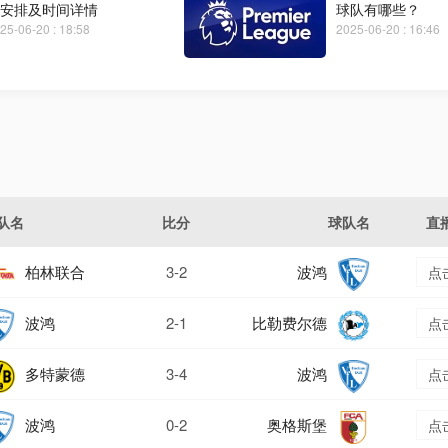
安排及时间详情
球队有哪些？
25-06-20 : 18:58
2025-06-20 : 16:46
队名
比分
球队名
直
柏林联合
3-2
波鸿
点
波鸿
2-1
比勒费尔德
点
多特蒙德
3-4
波鸿
点
波鸿
0-2
奥格斯堡
点