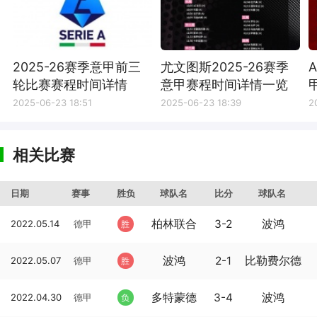
2025-26赛季意甲前三
尤文图斯2025-26赛季
轮比赛赛程时间详情
意甲赛程时间详情一览
2025-06-23 18:51
2025-06-23 18:39
2
相关比赛
日期
赛事
胜负
球队名
比分
球队名
柏林联合
3-2
波鸿
2022.05.14
德甲
胜
波鸿
2-1
比勒费尔德
2022.05.07
德甲
胜
多特蒙德
3-4
波鸿
2022.04.30
德甲
负