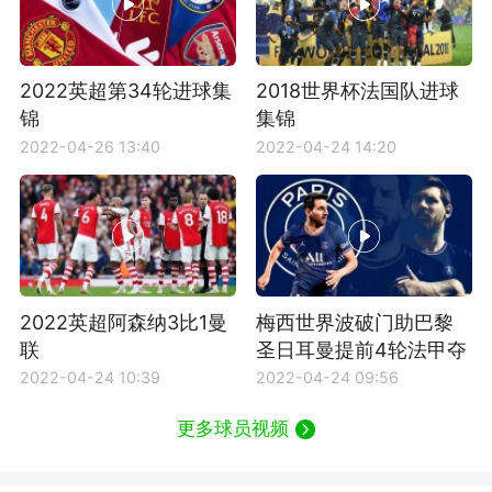
2022英超第34轮进球集
2018世界杯法国队进球
锦
集锦
2022-04-26 13:40
2022-04-24 14:20
2022英超阿森纳3比1曼
梅西世界波破门助巴黎
联
圣日耳曼提前4轮法甲夺
冠
2022-04-24 10:39
2022-04-24 09:56
更多球员视频