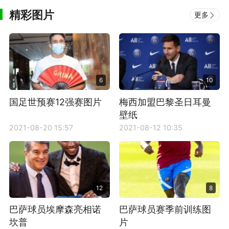
精彩图片
更多
6
10
国足世预赛12强赛图片
梅西加盟巴黎圣日耳曼
壁纸
2021-08-20 15:57
2021-08-12 10:35
12
8
巴萨球员埃摩森亮相诺
巴萨球员赛季前训练图
坎普
片