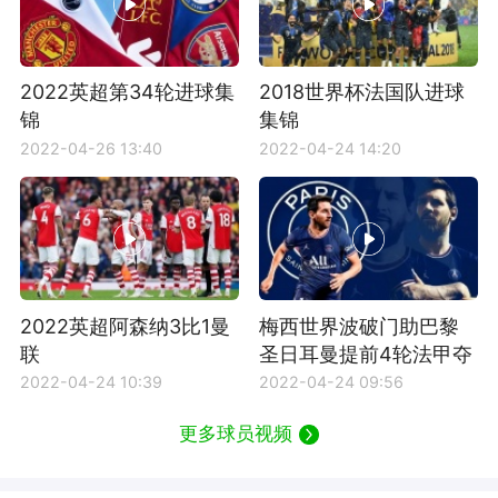
2022英超第34轮进球集
2018世界杯法国队进球
锦
集锦
2022-04-26 13:40
2022-04-24 14:20
2022英超阿森纳3比1曼
梅西世界波破门助巴黎
联
圣日耳曼提前4轮法甲夺
冠
2022-04-24 10:39
2022-04-24 09:56
更多球员视频