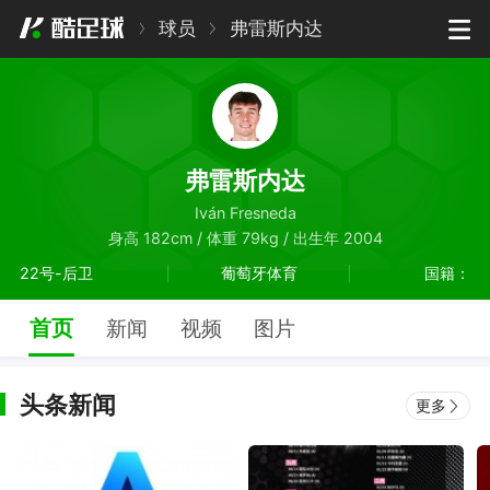
球员
弗雷斯内达
弗雷斯内达
Iván Fresneda
身高 182cm / 体重 79kg / 出生年 2004
22号-后卫
葡萄牙体育
国籍：
首页
新闻
视频
图片
头条新闻
更多