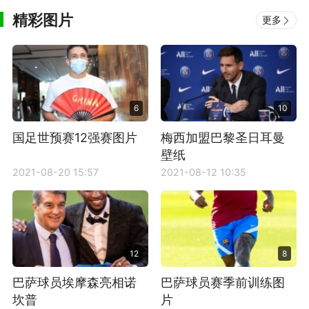
精彩图片
更多
6
10
国足世预赛12强赛图片
梅西加盟巴黎圣日耳曼
壁纸
2021-08-20 15:57
2021-08-12 10:35
12
8
巴萨球员埃摩森亮相诺
巴萨球员赛季前训练图
坎普
片