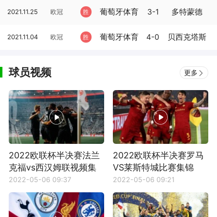
葡萄牙体育
3-1
多特蒙德
2021.11.25
欧冠
胜
葡萄牙体育
4-0
贝西克塔斯
2021.11.04
欧冠
胜
球员视频
更多
2022欧联杯半决赛法兰
2022欧联杯半决赛罗马
克福vs西汉姆联视频集
VS莱斯特城比赛集锦
锦
2022-05-06 09:37
2022-05-06 09:21