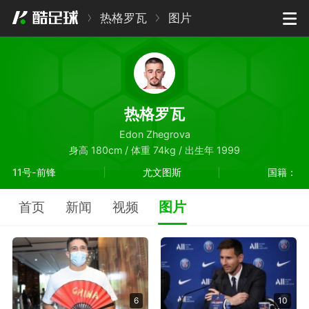
热格罗瓦
图片
热格罗瓦
Edon Zhegrova
身高 180cm / 体重 74kg / 出生年 1999
11号-前锋
尤文图斯
国籍：
图片
首页
新闻
视频
6
10