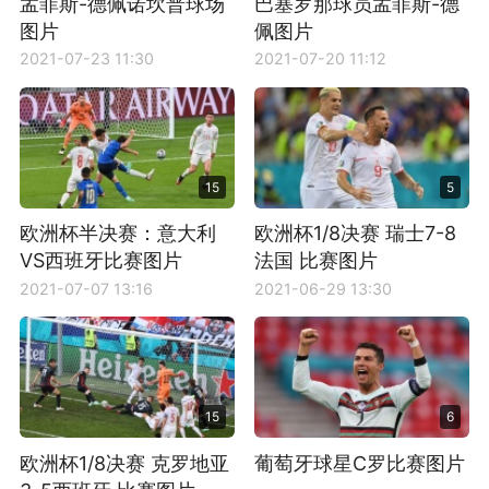
孟菲斯-德佩诺坎普球场
巴塞罗那球员孟菲斯-德
图片
佩图片
2021-07-23 11:30
2021-07-20 11:12
15
5
欧洲杯半决赛：意大利
欧洲杯1/8决赛 瑞士7-8
VS西班牙比赛图片
法国 比赛图片
2021-07-07 13:16
2021-06-29 13:30
15
6
欧洲杯1/8决赛 克罗地亚
葡萄牙球星C罗比赛图片