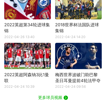
2022英超第34轮进球集
2018世界杯法国队进球
锦
集锦
2022-04-26 13:40
2022-04-24 14:20
2022英超阿森纳3比1曼
梅西世界波破门助巴黎
联
圣日耳曼提前4轮法甲夺
冠
2022-04-24 10:39
2022-04-24 09:56
更多球员视频