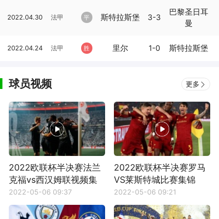
巴黎圣日耳
斯特拉斯堡
3-3
2022.04.30
法甲
平
曼
里尔
1-0
斯特拉斯堡
2022.04.24
法甲
胜
球员视频
更多
2022欧联杯半决赛法兰
2022欧联杯半决赛罗马
克福vs西汉姆联视频集
VS莱斯特城比赛集锦
锦
2022-05-06 09:37
2022-05-06 09:21