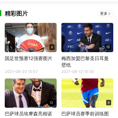
精彩图片
更多
6
10
国足世预赛12强赛图片
梅西加盟巴黎圣日耳曼
壁纸
2021-08-20 15:57
2021-08-12 10:35
12
8
巴萨球员埃摩森亮相诺
巴萨球员赛季前训练图