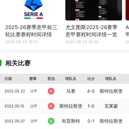
2025-26赛季意甲前三
尤文图斯2025-26赛季
轮比赛赛程时间详情
意甲赛程时间详情一览
2025-06-23 18:51
2025-06-23 18:39
2
相关比赛
日期
赛事
胜负
球队名
比分
球队名
马赛
4-0
斯特拉斯堡
2022.05.22
法甲
胜
斯特拉斯堡
1-0
克莱蒙
2022.05.15
法甲
胜
布雷斯特
0-1
斯特拉斯堡
2022.05.07
法甲
负