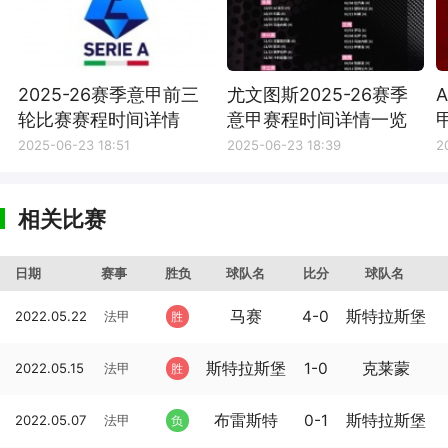
2025-26赛季意甲前三
尤文图斯2025-26赛季
轮比赛赛程时间详情
意甲赛程时间详情一览
2025-06-23 18:51
2025-06-23 18:39
2
相关比赛
日期
赛事
胜负
球队名
比分
球队名
马赛
4-0
斯特拉斯堡
2022.05.22
法甲
胜
斯特拉斯堡
1-0
克莱蒙
2022.05.15
法甲
胜
布雷斯特
0-1
斯特拉斯堡
2022.05.07
法甲
负