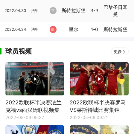
巴黎圣日耳
斯特拉斯堡
3-3
2022.04.30
法甲
平
曼
里尔
1-0
斯特拉斯堡
2022.04.24
法甲
胜
球员视频
更多
2022欧联杯半决赛法兰
2022欧联杯半决赛罗马
克福vs西汉姆联视频集
VS莱斯特城比赛集锦
锦
2022-05-06 09:37
2022-05-06 09:21