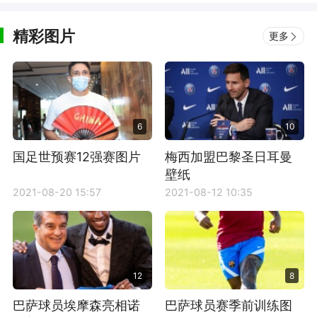
精彩图片
更多
6
10
国足世预赛12强赛图片
梅西加盟巴黎圣日耳曼
壁纸
2021-08-20 15:57
2021-08-12 10:35
12
8
巴萨球员埃摩森亮相诺
巴萨球员赛季前训练图