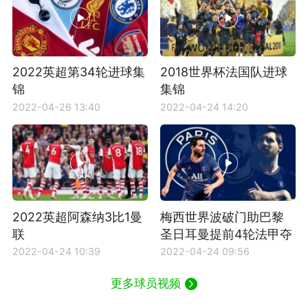
2022英超第34轮进球集
2018世界杯法国队进球
锦
集锦
2022-04-26 13:40
2022-04-24 14:20
2022英超阿森纳3比1曼
梅西世界波破门助巴黎
联
圣日耳曼提前4轮法甲夺
冠
2022-04-24 10:39
2022-04-24 09:56
更多球员视频