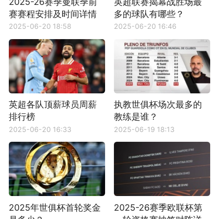
2025-26赛季曼联季前
英超联赛揭幕战胜场最
赛赛程安排及时间详情
多的球队有哪些？
2025-06-20 18:58
2025-06-20 16:46
英超各队顶薪球员周薪
执教世俱杯场次最多的
排行榜
教练是谁？
2025-06-20 16:33
2025-06-19 18:13
2025年世俱杯首轮奖金
2025-26赛季欧联杯第