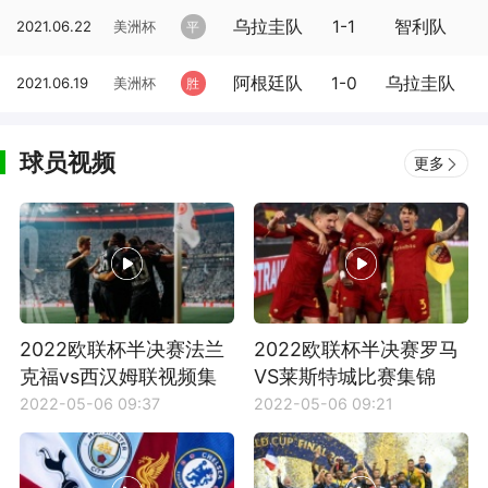
乌拉圭队
1-1
智利队
2021.06.22
美洲杯
平
阿根廷队
1-0
乌拉圭队
2021.06.19
美洲杯
胜
球员视频
更多
2022欧联杯半决赛法兰
2022欧联杯半决赛罗马
克福vs西汉姆联视频集
VS莱斯特城比赛集锦
锦
2022-05-06 09:37
2022-05-06 09:21