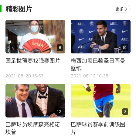
精彩图片
更多
6
10
国足世预赛12强赛图片
梅西加盟巴黎圣日耳曼
壁纸
2021-08-20 15:57
2021-08-12 10:35
12
8
巴萨球员埃摩森亮相诺
巴萨球员赛季前训练图
坎普
片