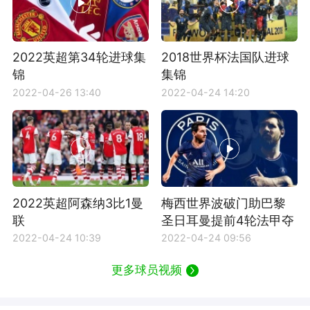
2022英超第34轮进球集
2018世界杯法国队进球
锦
集锦
2022-04-26 13:40
2022-04-24 14:20
2022英超阿森纳3比1曼
梅西世界波破门助巴黎
联
圣日耳曼提前4轮法甲夺
冠
2022-04-24 10:39
2022-04-24 09:56
更多球员视频