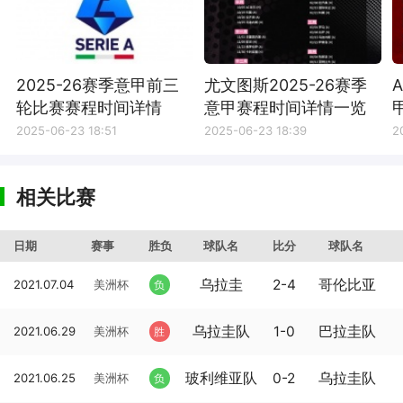
2025-26赛季意甲前三
尤文图斯2025-26赛季
轮比赛赛程时间详情
意甲赛程时间详情一览
2025-06-23 18:51
2025-06-23 18:39
2
相关比赛
日期
赛事
胜负
球队名
比分
球队名
乌拉圭
2-4
哥伦比亚
2021.07.04
美洲杯
负
乌拉圭队
1-0
巴拉圭队
2021.06.29
美洲杯
胜
玻利维亚队
0-2
乌拉圭队
2021.06.25
美洲杯
负