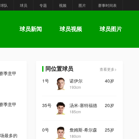
球队
球员
专题
视频
图片
赛事时间表
球员新闻
球员视频
球员图片
同位置球员
查看更多>
6赛季意甲
1号
诺伊尔
40岁
193cm
6赛季意甲
35号
汤米-塞特福德
20岁
185cm
0号
詹姆斯-希尔森
25岁
场最多的
180cm