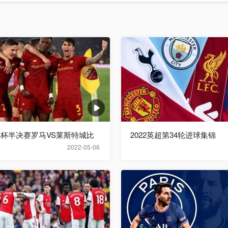
欧联杯半决赛罗马VS莱斯特城比
2022英超第34轮进球集锦
2022-05-06