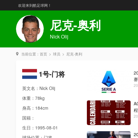
欢迎来到酷足球网！
尼克-奥利
Nick Olij
当前位置：
首页
>
球员
>
尼克-奥利
1号-门将
2
赛
20
英文名：Nick Olij
体重：78kg
A
身高：184cm
程
20
国籍：
生日：1995-08-01
2
球场位置：门将