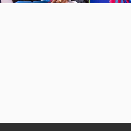
坎普
孟菲斯-德佩诺坎普球