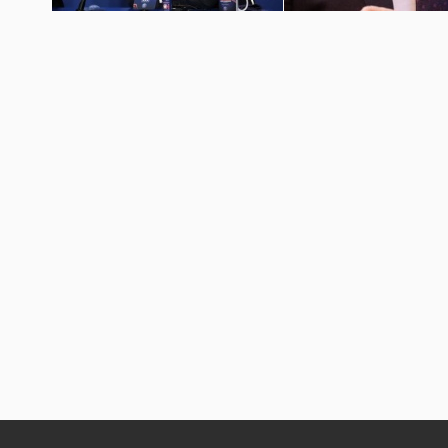
梅西加盟巴黎圣日耳曼壁纸
巴萨球员埃摩森亮相诺