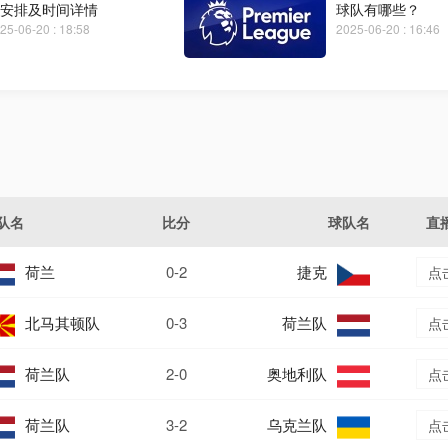
安排及时间详情
球队有哪些？
25-06-20 : 18:58
2025-06-20 : 16:46
队名
比分
球队名
直
荷兰
0-2
捷克
点
北马其顿队
0-3
荷兰队
点
荷兰队
2-0
奥地利队
点
荷兰队
3-2
乌克兰队
点