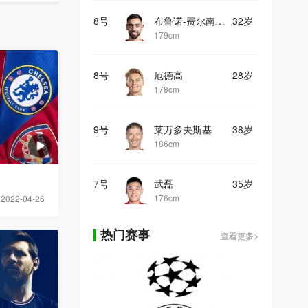
8号
布鲁诺-费尔南德斯
32岁
179cm
8号
厄德高
28岁
178cm
9号
莱万多夫斯基
38岁
186cm
7号
武磊
35岁
176cm
2022-04-26
热门赛事
查看更多>