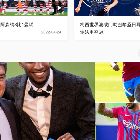
超阿森纳3比1曼联
梅西世界波破门助巴黎圣日耳
轮法甲夺冠
2022-04-24
巴萨球员赛季前训练