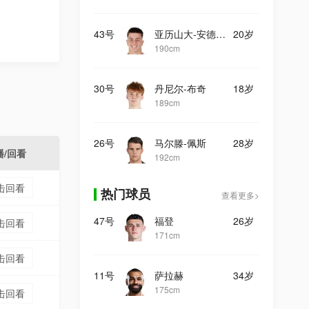
43号
亚历山大-安德烈耶夫
20岁
190cm
30号
丹尼尔-布奇
18岁
189cm
26号
马尔滕-佩斯
28岁
播/回看
192cm
击回看
热门球员
查看更多>
47号
福登
26岁
击回看
171cm
击回看
11号
萨拉赫
34岁
175cm
击回看