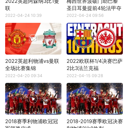
2022英超阿森纳3比1曼
梅西世界波破门助巴黎
联
圣日耳曼提前4轮法甲夺
冠
2022-04-24 10:39
2022-04-24 09:56
2022英超利物浦vs曼联
2022欧联杯1/4决赛巴萨
全场比赛集锦
2比3法兰克福
2022-04-20 09:34
2022-04-15 09:28
2018赛季利物浦欧冠冠
2018-2019赛季欧冠决赛