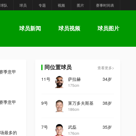
球队
球员
专题
视频
图片
赛事时间表
球员新闻
球员视频
球员图片
同位置球员
查看更多>
6赛季意甲
11号
萨拉赫
34岁
175cm
6赛季意甲
9号
莱万多夫斯基
38岁
186cm
7号
武磊
35岁
场最多的
176cm