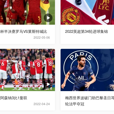
欧联杯半决赛罗马VS莱斯特城比
2022英超第34轮进球集锦
2022-05-06
超阿森纳3比1曼联
梅西世界波破门助巴黎圣日耳
轮法甲夺冠
2022-04-24