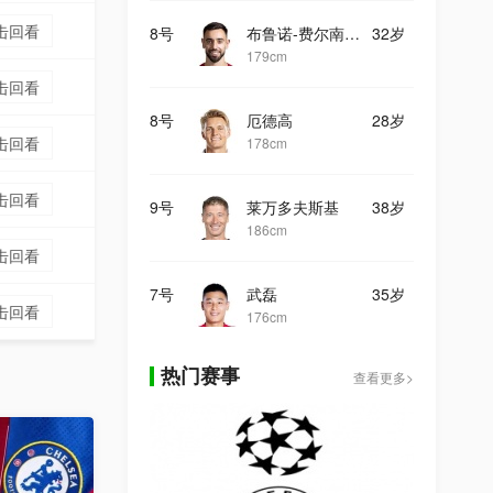
击回看
8号
布鲁诺-费尔南德斯
32岁
179cm
击回看
8号
厄德高
28岁
击回看
178cm
击回看
9号
莱万多夫斯基
38岁
186cm
击回看
7号
武磊
35岁
击回看
176cm
热门赛事
查看更多>