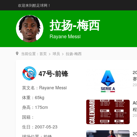
欢迎来到酷足球网！
拉扬-梅西
Rayane Messi
当前位置：
首页
>
球员
>
拉扬-梅西
47号-前锋
2
赛
20
英文名：Rayane Messi
体重：65kg
A
身高：175cm
程
20
国籍：
生日：2007-05-23
2
球场位置：前锋