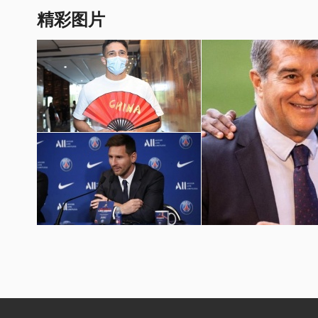
精彩图片
国足世预赛12强赛图片
梅西加盟巴黎圣日耳曼壁纸
巴萨球员埃摩森亮相诺