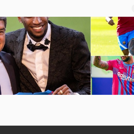
巴萨球员赛季前训练
坎普
孟菲斯-德佩诺坎普球