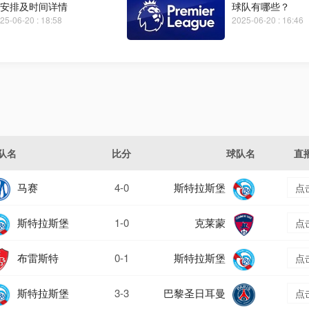
安排及时间详情
球队有哪些？
25-06-20 : 18:58
2025-06-20 : 16:46
队名
比分
球队名
直
马赛
4-0
斯特拉斯堡
点
斯特拉斯堡
1-0
克莱蒙
点
布雷斯特
0-1
斯特拉斯堡
点
斯特拉斯堡
3-3
巴黎圣日耳曼
点