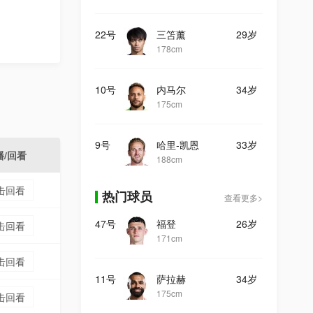
22号
三笘薰
29岁
178cm
10号
内马尔
34岁
175cm
9号
哈里-凯恩
33岁
播/回看
188cm
击回看
热门球员
查看更多>
47号
福登
26岁
击回看
171cm
击回看
11号
萨拉赫
34岁
175cm
击回看