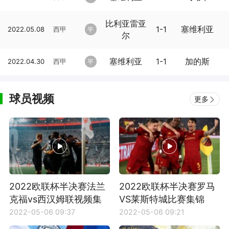
比利亚雷亚
1-1
塞维利亚
2022.05.08
西甲
平
尔
塞维利亚
1-1
加的斯
2022.04.30
西甲
平
球员视频
更多
2022欧联杯半决赛法兰
2022欧联杯半决赛罗马
克福vs西汉姆联视频集
VS莱斯特城比赛集锦
锦
2022-05-06 09:37
2022-05-06 09:21