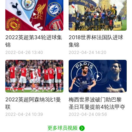
2022英超第34轮进球集
2018世界杯法国队进球
锦
集锦
2022-04-26 13:40
2022-04-24 14:20
2022英超阿森纳3比1曼
梅西世界波破门助巴黎
联
圣日耳曼提前4轮法甲夺
冠
2022-04-24 10:39
2022-04-24 09:56
更多球员视频