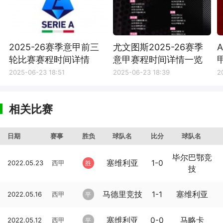
2025-26赛季意甲前三
尤文图斯2025-26赛季
轮比赛赛程时间详情
意甲赛程时间详情一览
2025-06-23 18:51
2025-06-23 18:39
2
相关比赛
日期
赛事
胜负
球队名
比分
球队名
毕尔巴鄂竞
塞维利亚
1-0
2022.05.23
西甲
胜
技
马德里竞技
1-1
塞维利亚
2022.05.16
西甲
平
塞维利亚
0-0
马略卡
2022.05.12
西甲
平