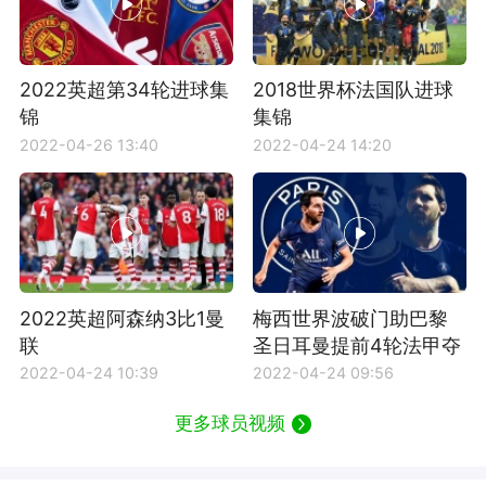
2022英超第34轮进球集
2018世界杯法国队进球
锦
集锦
2022-04-26 13:40
2022-04-24 14:20
2022英超阿森纳3比1曼
梅西世界波破门助巴黎
联
圣日耳曼提前4轮法甲夺
冠
2022-04-24 10:39
2022-04-24 09:56
更多球员视频