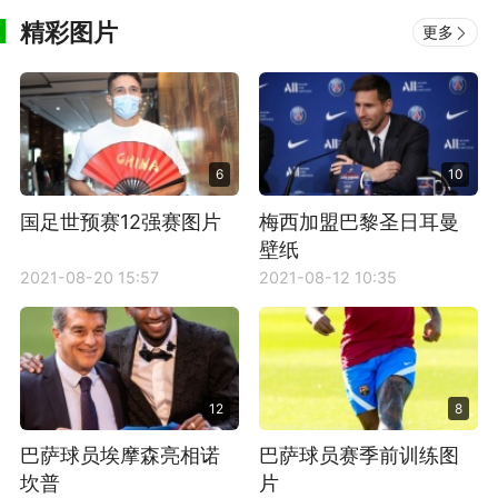
精彩图片
更多
6
10
国足世预赛12强赛图片
梅西加盟巴黎圣日耳曼
壁纸
2021-08-20 15:57
2021-08-12 10:35
12
8
巴萨球员埃摩森亮相诺
巴萨球员赛季前训练图
坎普
片