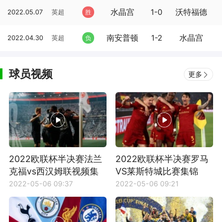
水晶宫
1-0
沃特福德
2022.05.07
英超
胜
南安普顿
1-2
水晶宫
2022.04.30
英超
负
球员视频
更多
2022欧联杯半决赛法兰
2022欧联杯半决赛罗马
克福vs西汉姆联视频集
VS莱斯特城比赛集锦
锦
2022-05-06 09:37
2022-05-06 09:21