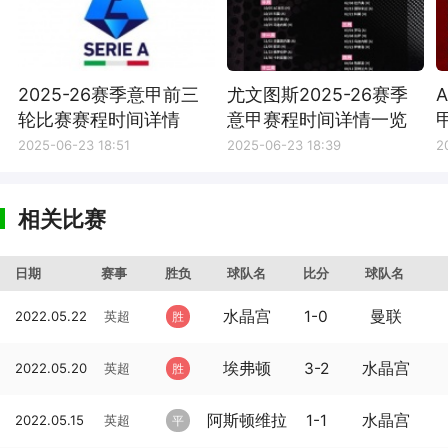
2025-26赛季意甲前三
尤文图斯2025-26赛季
轮比赛赛程时间详情
意甲赛程时间详情一览
2025-06-23 18:51
2025-06-23 18:39
2
相关比赛
日期
赛事
胜负
球队名
比分
球队名
水晶宫
1-0
曼联
2022.05.22
英超
胜
埃弗顿
3-2
水晶宫
2022.05.20
英超
胜
阿斯顿维拉
1-1
水晶宫
2022.05.15
英超
平