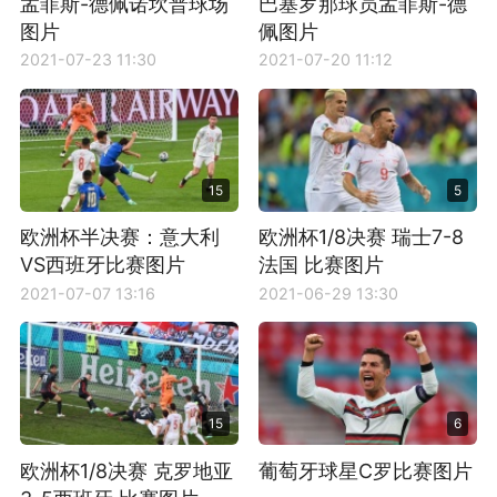
孟菲斯-德佩诺坎普球场
巴塞罗那球员孟菲斯-德
图片
佩图片
2021-07-23 11:30
2021-07-20 11:12
15
5
欧洲杯半决赛：意大利
欧洲杯1/8决赛 瑞士7-8
VS西班牙比赛图片
法国 比赛图片
2021-07-07 13:16
2021-06-29 13:30
15
6
欧洲杯1/8决赛 克罗地亚
葡萄牙球星C罗比赛图片