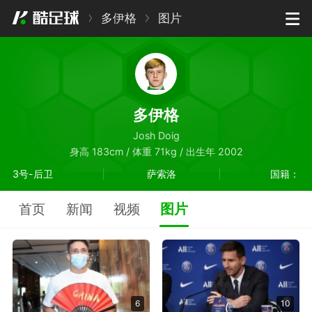
多伊格
图片
多伊格
Josh Doig
身高 183cm / 体重 71kg / 出生年 2002
3号-后卫
萨索洛
国籍：
图片
首页
新闻
视频
6
10