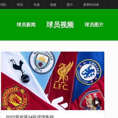
球队
球员
专题
视频
图片
赛事时间表
球员视频
球员新闻
球员图片
2022英超第34轮进球集锦