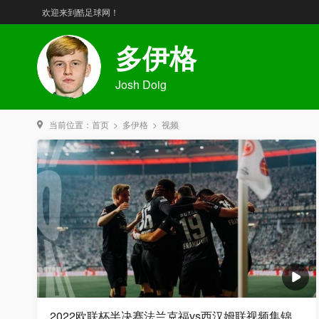
欢迎来到酷足球网！
多伊格
Josh Doig
当前位置：
首页
>
多伊格
>
视频
2022欧联杯半决赛法兰克福vs西汉姆联视频集锦